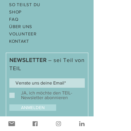
SO TEILST DU
SHOP
FAQ
ÜBER UNS
VOLUNTEER
KONTAKT
NEWSLETTER
– sei Teil von
TEIL
JA, ich möchte den TEIL-
Newsletter abonnieren
ANMELDEN