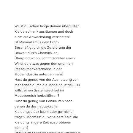
Willst du schon lange deinen überfüllten 
Kleiderschrank ausräumen und doch 
nicht auf Abwechslung verzichten? 
Ist Minimalismus dein Ding?
Beschäftigt dich die Zerstörung der 
Umwelt durch Chemikalien, 
Überproduktion, Schnittabfällen usw.? 
Willst du etwas gegen den enormen 
Ressourcenverschleiss in der 
Modeindustrie unternehmen?
Hast du genug von der Ausnutzung von 
Menschen durch die Modeindustrie?  Du 
willst einen Systemwechsel im 
Modebereich herbeiführen?
Hast du genug von Fehlkäufen nach 
denen du das neugekaufte  
Kleidungsstück kaum oder gar nicht 
trägst? Möchtest du vor einem Kauf  die 
Kleidung längere Zeit ausprobieren 
können?
Ist für dich teilen im Sinne von «sharing is 